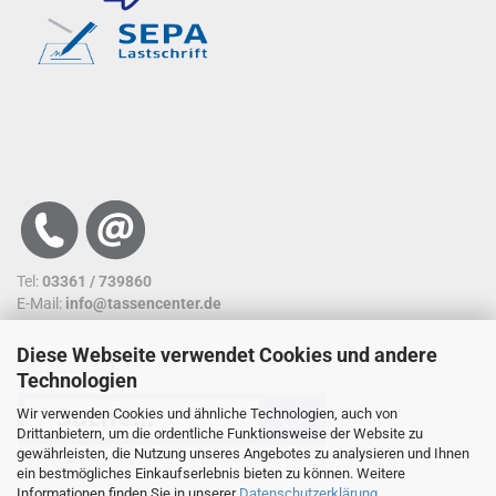
Tel:
03361 / 739860
E-Mail:
info@tassencenter.de
Diese Webseite verwendet Cookies und andere
SUCHFUNKTION
Technologien
Wir verwenden Cookies und ähnliche Technologien, auch von
Drittanbietern, um die ordentliche Funktionsweise der Website zu
gewährleisten, die Nutzung unseres Angebotes zu analysieren und Ihnen
ein bestmögliches Einkaufserlebnis bieten zu können. Weitere
Nutzen sie unsere Suchfunktion. So kommen sie
Informationen finden Sie in unserer
Datenschutzerklärung
.
schneller an ein Ergebnis.