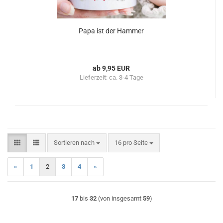
Papa ist der Hammer
ab 9,95 EUR
Lieferzeit:
ca. 3-4 Tage
Sortieren nach
pro Seite
Sortieren nach
16 pro Seite
«
1
2
3
4
»
17
bis
32
(von insgesamt
59
)