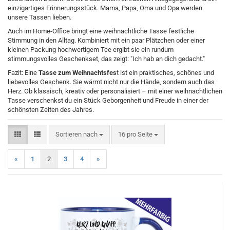
einzigartiges Erinnerungsstück. Mama, Papa, Oma und Opa werden
unsere Tassen lieben.
Auch im Home-Office bringt eine weihnachtliche Tasse festliche
Stimmung in den Alltag. Kombiniert mit ein paar Plätzchen oder einer
kleinen Packung hochwertigem Tee ergibt sie ein rundum
stimmungsvolles Geschenkset, das zeigt: "Ich hab an dich gedacht."
Fazit: Eine
Tasse zum Weihnachtsfes
t ist ein praktisches, schönes und
liebevolles Geschenk. Sie wärmt nicht nur die Hände, sondern auch das
Herz. Ob klassisch, kreativ oder personalisiert – mit einer weihnachtlichen
Tasse verschenkst du ein Stück Geborgenheit und Freude in einer der
schönsten Zeiten des Jahres.
Sortieren nach
pro Seite
Sortieren nach
16 pro Seite
«
1
2
3
4
»