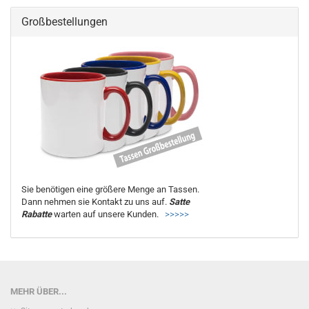
Großbestellungen
Sie benötigen eine größere Menge an Tassen.
Dann nehmen sie Kontakt zu uns auf.
Satte
Rabatte
warten auf unsere Kunden.
>>>>>
MEHR ÜBER...