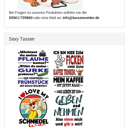
Bei Fragen zu unseren Produkten wählen sie die
03361/739860
oder eine Mail an:
info@tassencenter.de
Sexy Tassen