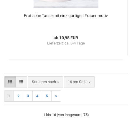
Erotische Tasse mit einzigartigen Frauenmotiv
ab 10,95 EUR
Lieferzeit:
ca. 3-4 Tage
Sortieren nach
pro Seite
Sortieren nach
16 pro Seite
1
2
3
4
5
»
1
bis
16
(von insgesamt
75
)