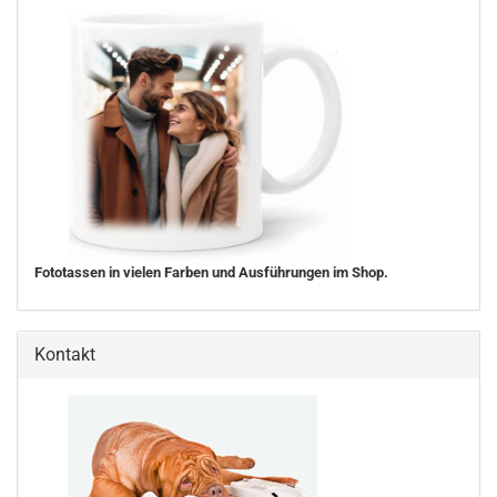
Fototassen in vielen Farben und Ausführungen im Shop.
Kontakt