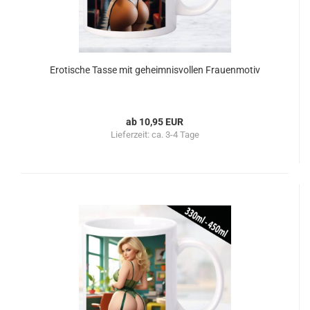
Erotische Tasse mit geheimnisvollen Frauenmotiv
ab 10,95 EUR
Lieferzeit:
ca. 3-4 Tage