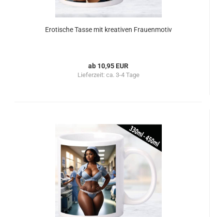
Erotische Tasse mit kreativen Frauenmotiv
ab 10,95 EUR
Lieferzeit:
ca. 3-4 Tage