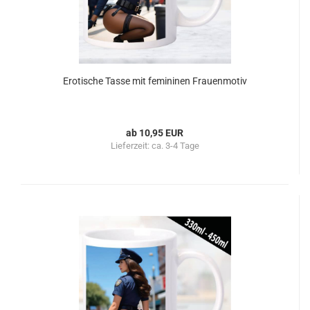
Erotische Tasse mit femininen Frauenmotiv
ab 10,95 EUR
Lieferzeit:
ca. 3-4 Tage