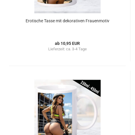
Erotische Tasse mit dekorativen Frauenmotiv
ab 10,95 EUR
Lieferzeit:
ca. 3-4 Tage