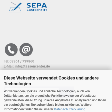
Tel:
03361 / 739860
E-Mail:
info@tassencenter.de
Diese Webseite verwendet Cookies und andere
SUCHFUNKTION
Technologien
Wir verwenden Cookies und ähnliche Technologien, auch von
Drittanbietern, um die ordentliche Funktionsweise der Website zu
gewährleisten, die Nutzung unseres Angebotes zu analysieren und Ihnen
ein bestmögliches Einkaufserlebnis bieten zu können. Weitere
Nutzen sie unsere Suchfunktion. So kommen sie
Informationen finden Sie in unserer
Datenschutzerklärung
.
schneller an ein Ergebnis.