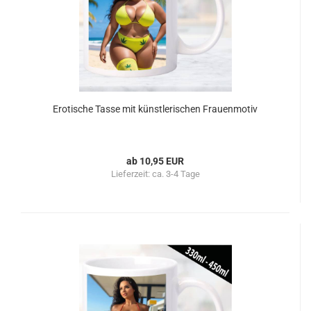
Erotische Tasse mit künstlerischen Frauenmotiv
ab 10,95 EUR
Lieferzeit:
ca. 3-4 Tage