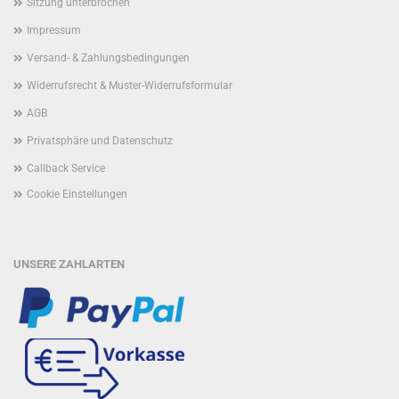
Sitzung unterbrochen
Impressum
Versand- & Zahlungsbedingungen
Widerrufsrecht & Muster-Widerrufsformular
AGB
Privatsphäre und Datenschutz
Callback Service
Cookie Einstellungen
UNSERE ZAHLARTEN