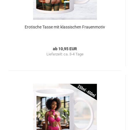
Erotische Tasse mit klassischen Frauenmotiv
ab 10,95 EUR
Lieferzeit:
ca. 3-4 Tage