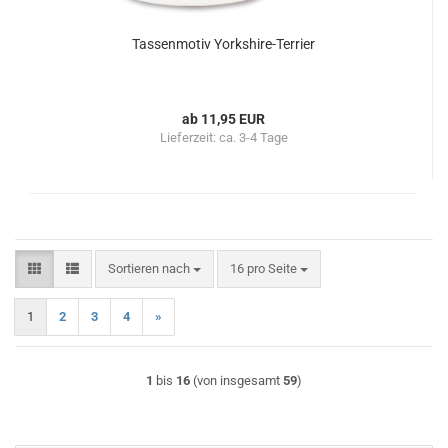
Tassenmotiv Yorkshire-Terrier
ab 11,95 EUR
Lieferzeit:
ca. 3-4 Tage
Sortieren nach
pro Seite
Sortieren nach
16 pro Seite
1
2
3
4
»
1
bis
16
(von insgesamt
59
)