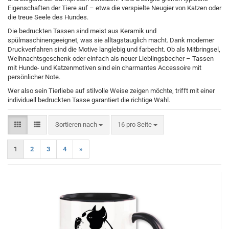
Eigenschaften der Tiere auf – etwa die verspielte Neugier von Katzen oder
die treue Seele des Hundes.
Die bedruckten Tassen sind meist aus Keramik und
spülmaschinengeeignet, was sie alltagstauglich macht. Dank moderner
Druckverfahren sind die Motive langlebig und farbecht. Ob als Mitbringsel,
Weihnachtsgeschenk oder einfach als neuer Lieblingsbecher – Tassen
mit Hunde- und Katzenmotiven sind ein charmantes Accessoire mit
persönlicher Note.
Wer also sein Tierliebe auf stilvolle Weise zeigen möchte, trifft mit einer
individuell bedruckten Tasse garantiert die richtige Wahl.
Sortieren nach
pro Seite
Sortieren nach
16 pro Seite
1
2
3
4
»