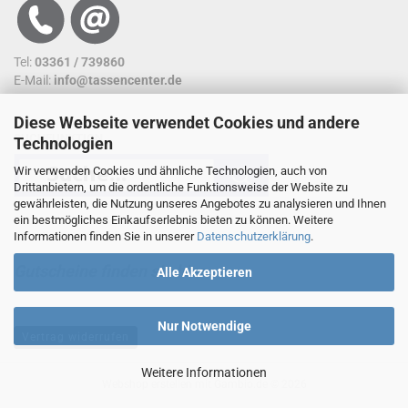
Tel:
03361 / 739860
E-Mail:
info@tassencenter.de
Diese Webseite verwendet Cookies und andere
SUCHFUNKTION
Technologien
Wir verwenden Cookies und ähnliche Technologien, auch von
Drittanbietern, um die ordentliche Funktionsweise der Website zu
gewährleisten, die Nutzung unseres Angebotes zu analysieren und Ihnen
ein bestmögliches Einkaufserlebnis bieten zu können. Weitere
Nutzen sie unsere Suchfunktion. So kommen sie
Informationen finden Sie in unserer
Datenschutzerklärung
.
schneller an ein Ergebnis.
Gutscheine finden sie hier...
Alle Akzeptieren
Nur Notwendige
Vertrag widerrufen
Weitere Informationen
Webshop erstellen
mit Gambio.de © 2026