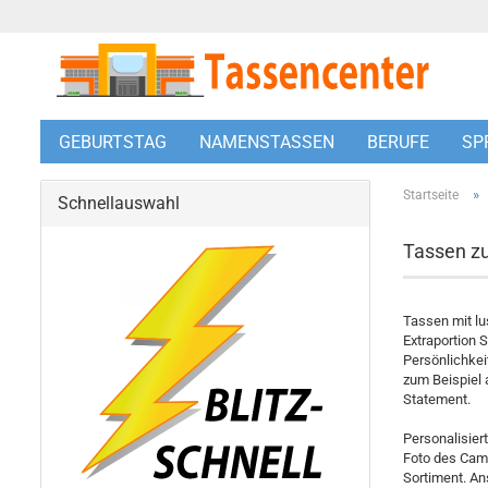
GEBURTSTAG
NAMENSTASSEN
BERUFE
SP
»
Startseite
Schnellauswahl
Tassen z
Tassen mit lu
Extraportion 
Persönlichkei
zum Beispiel
Statement.
Personalisier
Foto des Camp
Sortiment. An