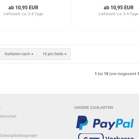
ab 10,95 EUR
ab 10,95 EUR
Lieferzeit:
ca. 3-4 Tage
Lieferzeit:
ca. 3-4 Tage
Sortieren nach
pro Seite
Sortieren nach
16 pro Seite
1
bis
15
(von insgesamt
.
UNSERE ZAHLARTEN
terbrochen
 Zahlungsbedingungen