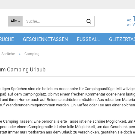
Suche...
Ab
Alle
wir 
RÜCHE
GESCHENKETASSEN
FUSSBALL
GLITZERTA
»
Sprüche
Camping
um Camping Urlaub
stigen Sprüchen sind ein beliebtes Accessoire für Campingausflüge. Mit witzige
Spaß auf dem Campingplatz. Ob mit einem frechen Kommentar oder einem lustig
t und ihren Humor auch auf Reisen ausdrücken möchten. Aus robustem Material
 auf Wanderungen mitgenommen werden. Ein Kaffee oder Tee aus einer solchen
te Camping Tassen: Eine personalisierte Tasse ist eine schöne Möglichkeit, um
ers oder einem Campingmotiv ist eine tolle Möglichkeit, um das Geschenk pers
statt immer nur Postkarten aus dem Urlaub zu verschicken, gestalten sie doch 