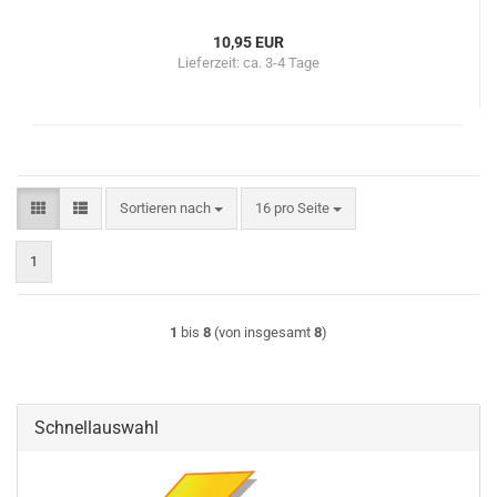
10,95 EUR
Lieferzeit:
ca. 3-4 Tage
Sortieren nach
pro Seite
Sortieren nach
16 pro Seite
1
1
bis
8
(von insgesamt
8
)
Schnellauswahl