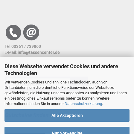
Tel:
03361 / 739860
E-Mail:
info@tassencenter.de
Diese Webseite verwendet Cookies und andere
SUCHFUNKTION
Technologien
Wir verwenden Cookies und ähnliche Technologien, auch von
Drittanbietern, um die ordentliche Funktionsweise der Website zu
gewährleisten, die Nutzung unseres Angebotes zu analysieren und Ihnen
ein bestmögliches Einkaufserlebnis bieten zu können. Weitere
Nutzen sie unsere Suchfunktion. So kommen sie
Informationen finden Sie in unserer
Datenschutzerklärung
.
schneller an ein Ergebnis.
Gutscheine finden sie hier...
Alle Akzeptieren
Nur Notwendige