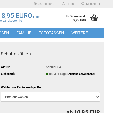
Deutschland
Login
Merkzettel
18,95 EURO
Ihr Warenkorb
liefern
0,00 EUR
Versandkostenfrei.
SSEN
FAMILIE
FOTOTASSEN
WEITERE
Schritte zählen
Art.Nr.:
bobuld034
Lieferzeit:
ca. 3-4 Tage
(Ausland abweichend)
Wählen sie Farbe und größe:
ab 10,95 EUR