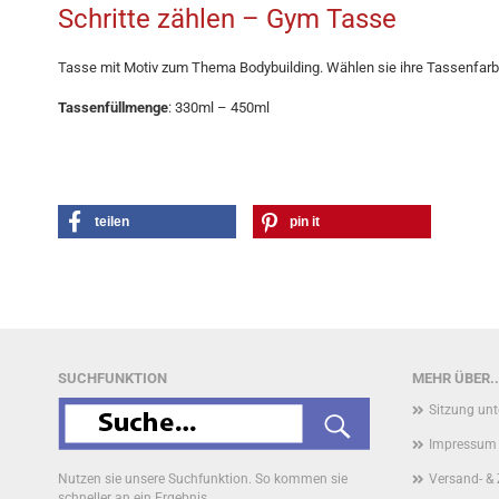
Schritte zählen – Gym Tasse
Tasse mit Motiv zum Thema Bodybuilding. Wählen sie ihre Tassenfarb
Tassenfüllmenge
: 330ml – 450ml
teilen
pin it
SUCHFUNKTION
MEHR ÜBER..
Sitzung un
Impressum
Nutzen sie unsere Suchfunktion. So kommen sie
Versand- &
schneller an ein Ergebnis.