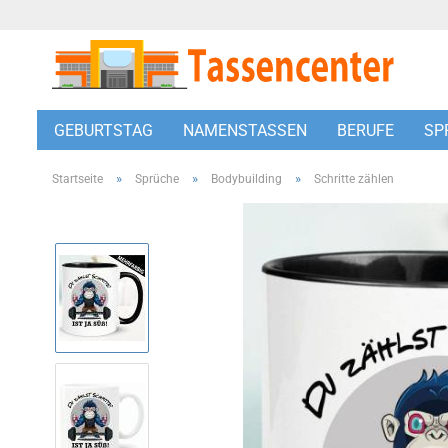
GEBURTSTAG
NAMENSTASSEN
BERUFE
SP
»
»
»
Startseite
Sprüche
Bodybuilding
Schritte zählen