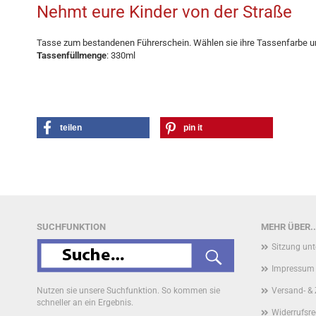
Nehmt eure Kinder von der Straße
Tasse zum bestandenen Führerschein. Wählen sie ihre Tassenfarbe un
Tassenfüllmenge
: 330ml
teilen
pin it
SUCHFUNKTION
MEHR ÜBER..
Sitzung un
Impressum
Nutzen sie unsere Suchfunktion. So kommen sie
Versand- &
schneller an ein Ergebnis.
Widerrufsre