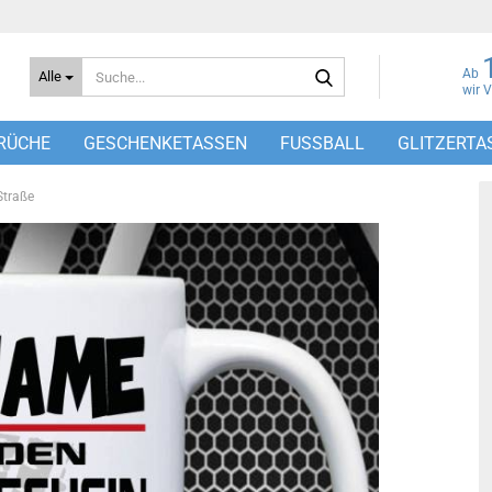
Suche...
Ab
Alle
wir 
RÜCHE
GESCHENKETASSEN
FUSSBALL
GLITZERTA
Straße