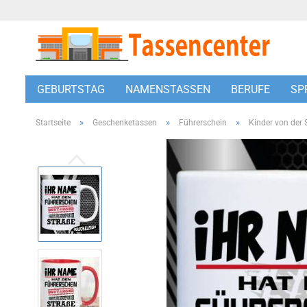
GEBURTSTAG
NAMENSTASSEN
BERUFE
SP
»
»
»
Startseite
Geschenketassen
Führerschein
Kinder von der 