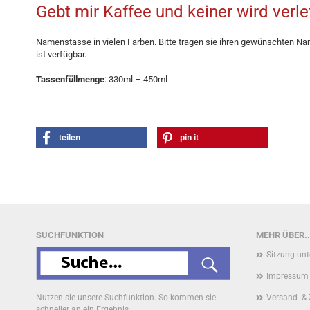
Gebt mir Kaffee und keiner wird verle
Namenstasse in vielen Farben. Bitte tragen sie ihren gewünschten Na
ist verfügbar.
Tassenfüllmenge
: 330ml – 450ml
teilen
pin it
SUCHFUNKTION
MEHR ÜBER..
Sitzung un
Impressum
Nutzen sie unsere Suchfunktion. So kommen sie
Versand- &
schneller an ein Ergebnis.