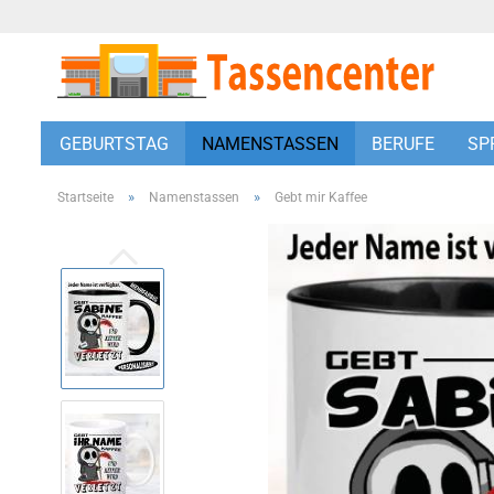
GEBURTSTAG
NAMENSTASSEN
BERUFE
SP
»
»
Startseite
Namenstassen
Gebt mir Kaffee